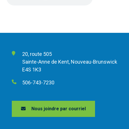
20, route 505
Sainte-Anne de Kent, Nouveau-Brunswick
E4S 1K3
506-743-7230
Nous joindre par courriel